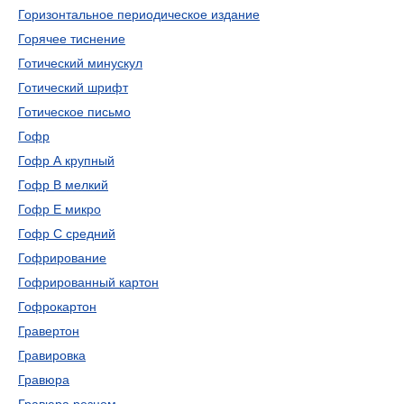
Горизонтальное периодическое издание
Горячее тиснение
Готический минускул
Готический шрифт
Готическое письмо
Гофр
Гофр А крупный
Гофр В мелкий
Гофр Е микро
Гофр С средний
Гофрирование
Гофрированный картон
Гофрокартон
Гравертон
Гравировка
Гравюра