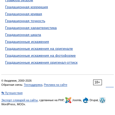
Гравюра резцом
Градационная коррекция
Градационная кривая
Градационная точность
Градационная характеристика
Градационная шкала
Градационные искажения
Градационные искажения на оригинале
Градационные искажения на фотоформе
Градационные искажения оригинал-оттиск
© Академик, 2000-2026
18+
Обратная связь:
Техподдержка
,
Реклама на сайте
👣 Путешествия
Экспорт словарей на сайты
, сделанные на PHP,
Joomla,
Drupal,
WordPress, MODx.